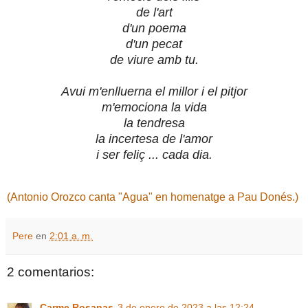
de l'art
d'un poema
d'un pecat
de viure amb tu.
Avui m'enlluerna el millor i el pitjor
m'emociona la vida
la tendresa
la incertesa de l'amor
i ser feliç ... cada dia.
(Antonio Orozco canta "Agua" en homenatge a Pau Donés.)
Pere
en
2:01 a. m.
2 comentarios:
Carme Rosanas
3 de enero de 2023 a las 12:24