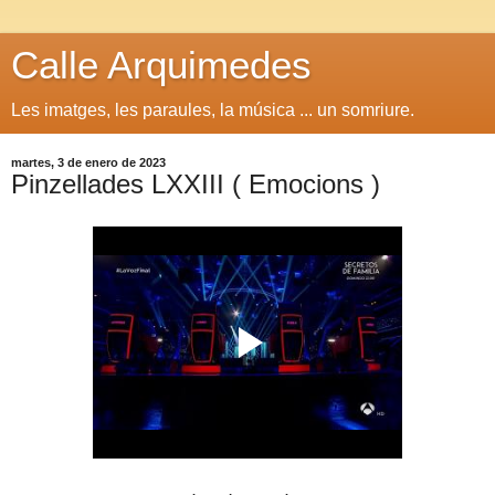
Calle Arquimedes
Les imatges, les paraules, la música ... un somriure.
martes, 3 de enero de 2023
Pinzellades LXXIII ( Emocions )